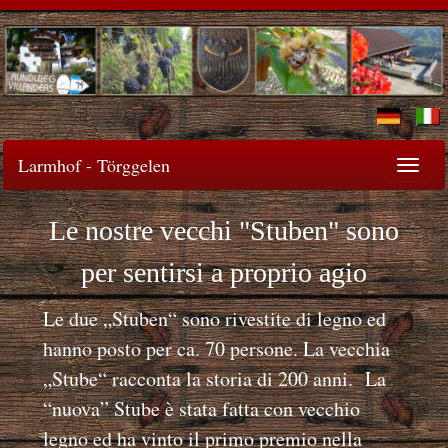
Larmhof - Törggelen
Togg
navi
Le nostre vecchi "Stuben" sono
per sentirsi a proprio agio
Le due „Stuben“ sono rivestite di legno ed
hanno posto per ca. 70 persone. La vecchia
„Stube“ racconta la storia di 200 anni. La
“nuova” Stube è stata fatta con vecchio
legno ed ha vinto il primo premio nella