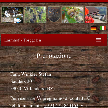
Larmhof - Törggelen
Togg
navi
Prenotazione
Fam. Winkler Stefan
Sauders 30
39040 Villanders (BZ)
Per riservare Vi preghiamo di contattarCi
telefonicamente:
+39 0472 843163
, via