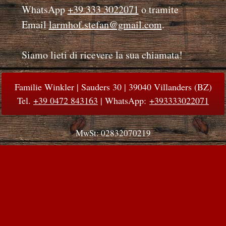
WhatsApp
+39 333 3022071
o tramite
Email
larmhof.stefan@gmail.com
.
Siamo lieti di ricevere la sua chiamata!
Familie Winkler | Sauders 30 | 39040 Villanders (BZ)
Tel.
+39 0472 843163
| WhatsApp:
+393333022071
MwSt: 02832070219